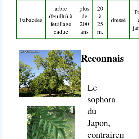
arbre
plus
20
P
(feuillu) à
de
à
Fabacées
dressé
feuillage
200
25
ja
caduc
ans
m.
Reconnaissan
Le
sophora
du
Japon,
contrairement