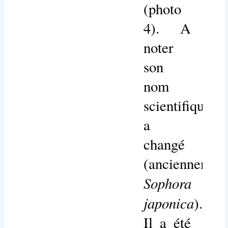
(photo
4). A
noter
son
nom
scientifique
a
changé
(anciennement
Sophora
japonica
).
Il a été