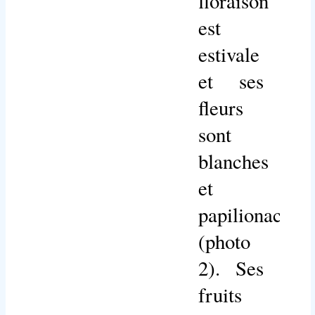
floraison
est
estivale
et ses
fleurs
sont
blanches
et
papilionacées
(photo
2). Ses
fruits