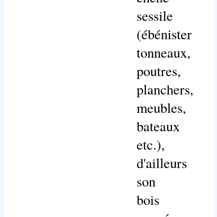
sessile
(ébénisterie,
tonneaux,
poutres,
planchers,
meubles,
bateaux
etc.),
d'ailleurs
son
bois