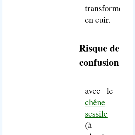
transformer
en cuir.
Risque de
confusion
avec le
chêne
sessile
(à