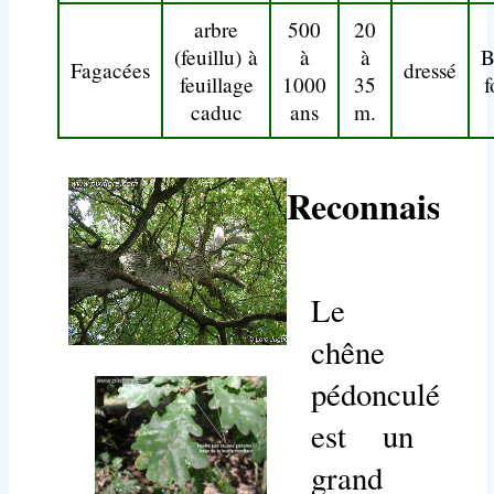
arbre
500
20
(feuillu) à
à
à
B
Fagacées
dressé
feuillage
1000
35
f
caduc
ans
m.
Reconnaissan
Le
chêne
pédonculé
est un
grand