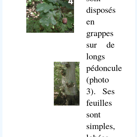
disposés
en
grappes
sur de
longs
pédoncules
(photo
3). Ses
feuilles
sont
simples,