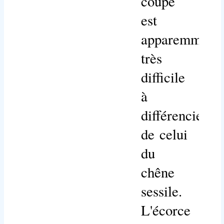
coupé
est
apparemment
très
difficile
à
différencier
de celui
du
chêne
sessile.
L'écorce