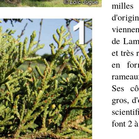
mille
d'origi
viennen
de Lamb
et très 
en for
rameaux
Ses cô
gros, d
scient
font 2 