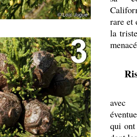
Califor
rare et
la tris
menacé
Ri
avec 
éventue
qui ont