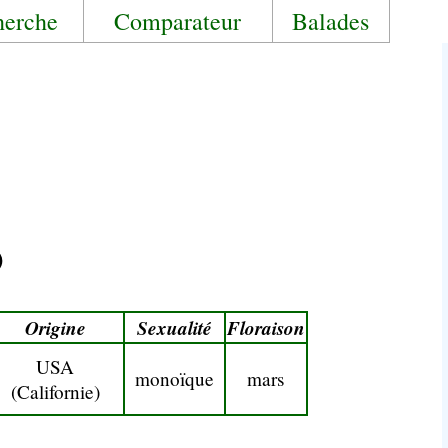
herche
Comparateur
Balades
)
Origine
Sexualité
Floraison
USA
monoïque
mars
(Californie)