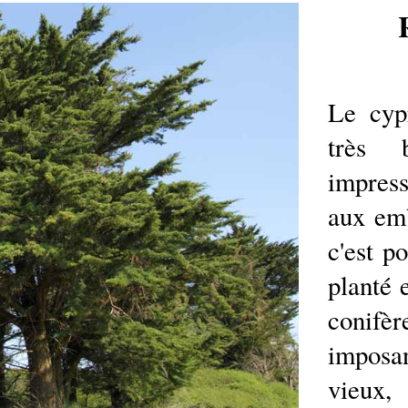
Le cyp
très 
impress
aux emb
c'est p
planté 
conifèr
imposan
vieux,