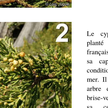
Le cy
plant
françai
sa cap
conditi
mer. I
arbre
brise-ve
sa co