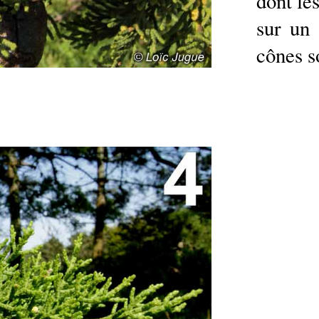
dont le
sur un 
cônes so